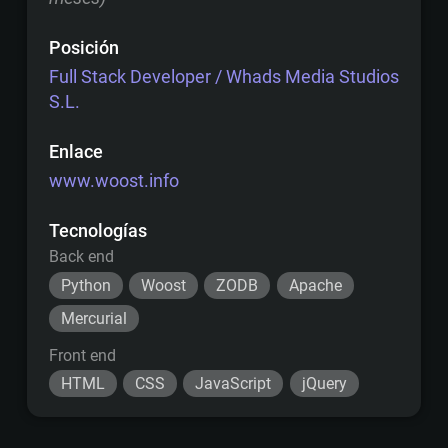
Posición
Full Stack Developer / Whads Media Studios
S.L.
Enlace
www.woost.info
Tecnologías
Back end
Python
Woost
ZODB
Apache
Mercurial
Front end
HTML
CSS
JavaScript
jQuery