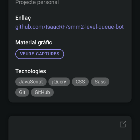
Projecte personal
Enllaç
github.com/IsaacRF/smm2-level-queue-bot
Material gràfic
VEURE CAPTURES
Tecnologies
JavaScript
jQuery
CSS
Sass
Git
GitHub